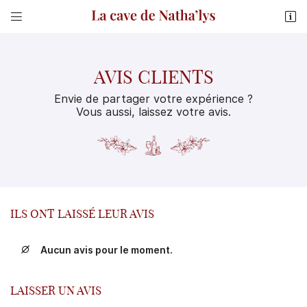


7 rue Droite
31230 L’Isle-en-Dodon
05 61 88 25 97
AVIS CLIENTS
Envie de partager votre expérience ?
Vous aussi, laissez votre avis.
Adresse email de réception

ILS ONT LAISSÉ LEUR AVIS
Aucun avis pour le moment.
Recopier le code ci-contre


Rafraîchir le captcha

LAISSER UN AVIS