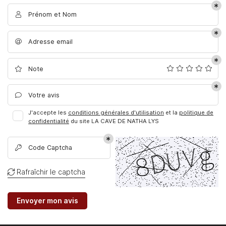
Prénom et Nom

Adresse email

En cochant cette case, vous consentez à recevoir nos propositions
commerciales à l'adresse email indiqué ci-dessus. Vous pouvez vous
désinscrire à tout moment en utilisant
le formulaire de désinscription
.
Note

ACCUEIL
Inscription
Votre avis

UNE QUESTIO
FLEURISTE
J'accepte les
conditions générales d'utilisation
et la
politique de
confidentialité
du site
LA CAVE DE NATHA LYS
CAVE
05 61 88 25 9
Code Captcha

 & IDÉES CADEAUX
Rafraîchir le captcha

CRÉATIONS
AVIS
Envoyer mon avis
REJOIGNEZ-NO
ACTU'